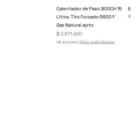
Vista rápida
Calentador de Paso BOSCH 15
E
A
Litros Tiro Forzado 5600 F
Gas Natural apto
Precio
$ 2.671.400
IVA excluido
|
Envio gratis Bogota
Politicas legales
Politica de tratamientos de datos
Politica de terminos y condiciones
Politica de cookies
Politica de envios