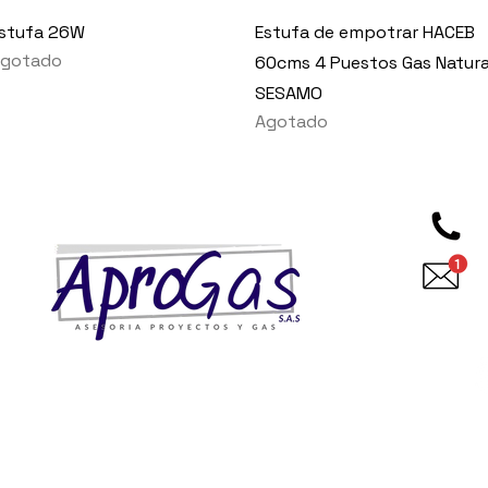
Vista rápida
Vista rápida
stufa 26W
Estufa de empotrar HACEB
gotado
60cms 4 Puestos Gas Natura
SESAMO
Agotado
l
c
s
r